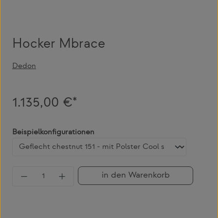
Hocker Mbrace
Dedon
1.135,00 €*
auswählen
Beispielkonfigurationen
Produkt Anzahl: Gib den gewünschten Wert 
in den Warenkorb