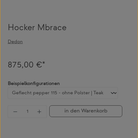
Hocker Mbrace
Dedon
875,00 €*
auswählen
Beispielkonfigurationen
Produkt Anzahl: Gib den gewünschten Wert 
in den Warenkorb