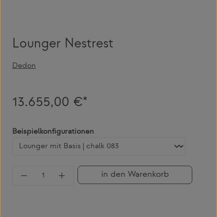
Lounger Nestrest
Dedon
13.655,00 €*
auswählen
Beispielkonfigurationen
Produkt Anzahl: Gib den gewünschten Wert 
in den Warenkorb