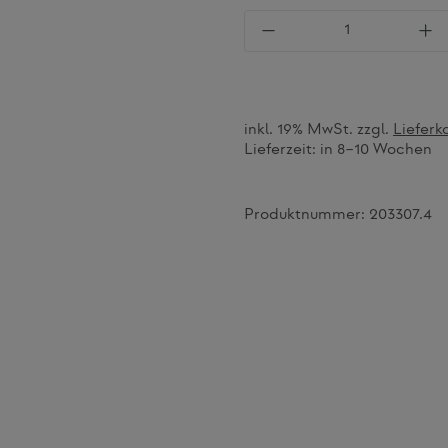
Produkt Anzahl: Gi
inkl. 19% MwSt. zzgl.
Lieferk
Lieferzeit:
in 8–10 Wochen
Produktnummer:
203307.4