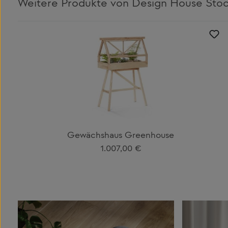
Weitere Produkte von Design House Sto
Produktgalerie überspringen
Gewächshaus Greenhouse
Regulärer Preis:
1.007,00 €