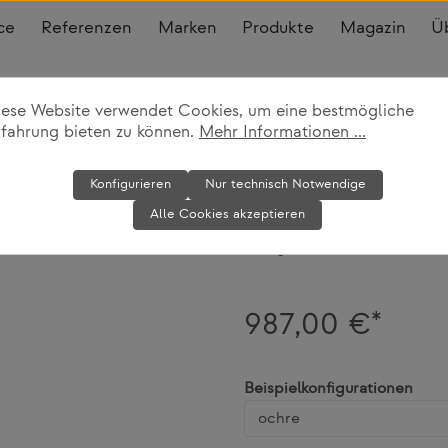
ce
Referenzen
Marken
Produkte
Magazin
Ü
iese Website verwendet Cookies, um eine bestmögliche
rfahrung bieten zu können.
Mehr Informationen ...
Pouf Knot XL
Konfigurieren
Nur technisch Notwendige
Alle Cookies akzeptieren
Design House Stockholm
987,00 €*
ausw
Beispielkonfigurationen