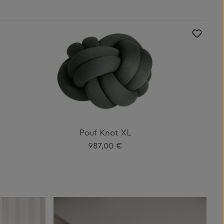
Pouf Knot XL
Regulärer Preis:
987,00 €