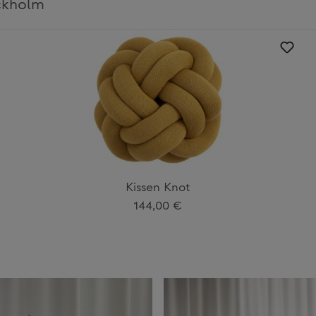
ckholm
Kissen Knot
Regulärer Preis:
144,00 €