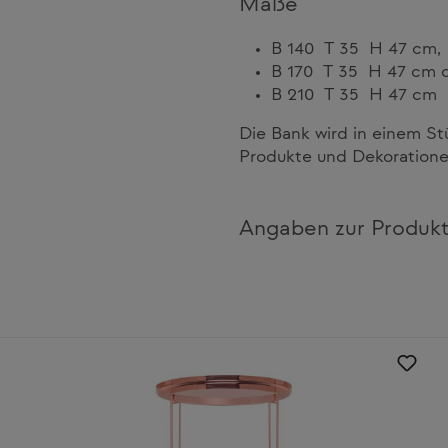
Maße
B 140 T 35 H 47 cm,
B 170 T 35 H 47 cm 
B 210 T 35 H 47 cm
Die Bank wird in einem S
Produkte und Dekorationen
Angaben zur Produkt