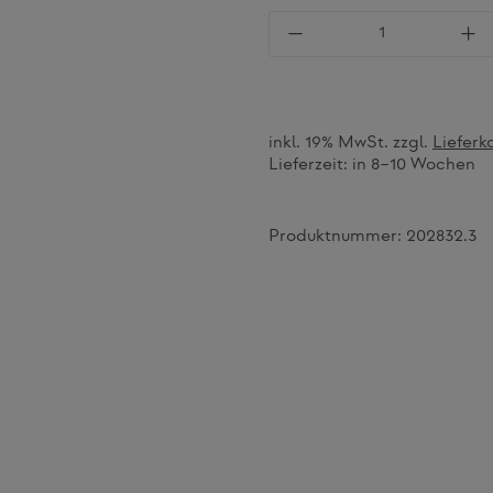
Produkt Anzahl: Gi
inkl. 19% MwSt. zzgl.
Lieferk
Lieferzeit:
in 8–10 Wochen
Produktnummer:
202832.3