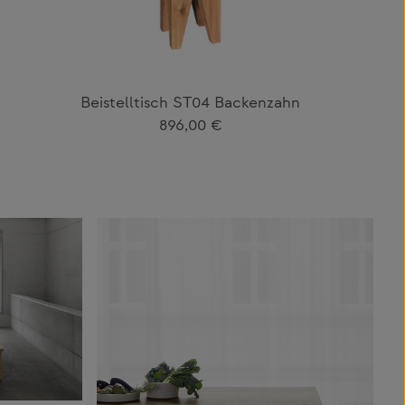
Beistelltisch ST04 Backenzahn
Regulärer Preis:
896,00 €