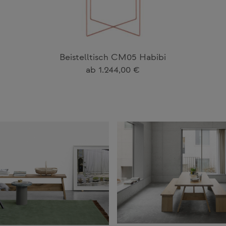
Beistelltisch CM05 Habibi
Regulärer Preis:
ab
1.244,00 €