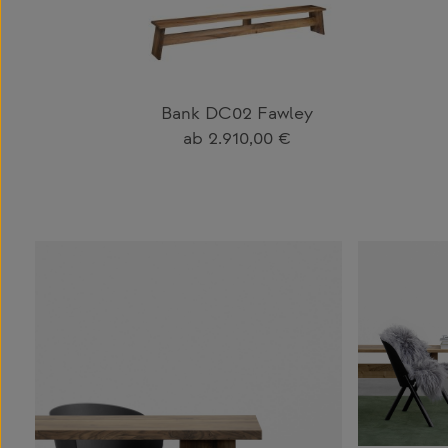
Bank DC02 Fawley
Regulärer Preis:
ab
2.910,00 €