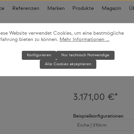
ce
Referenzen
Marken
Produkte
Magazin
Ü
iese Website verwendet Cookies, um eine bestmögliche
rfahrung bieten zu können.
Mehr Informationen ...
Bank DC02 F
Konfigurieren
Nur technisch Notwendige
Alle Cookies akzeptieren
e15
3.171,00 €*
ausw
Beispielkonfigurationen