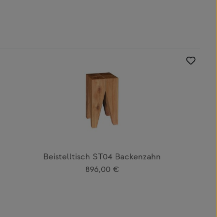
Beistelltisch ST04 Backenzahn
Regulärer Preis:
896,00 €