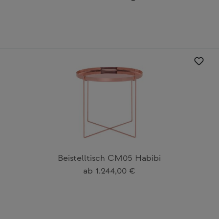
Beistelltisch CM05 Habibi
Regulärer Preis:
ab
1.244,00 €