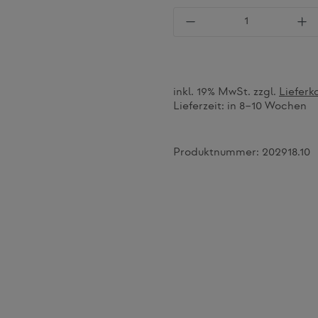
Produkt Anzahl: Gi
inkl. 19% MwSt. zzgl.
Lieferk
Lieferzeit:
in 8–10 Wochen
Produktnummer:
202918.10