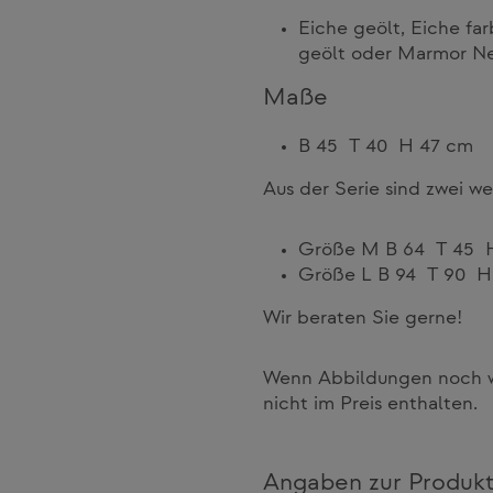
Eiche geölt, Eiche fa
geölt oder Marmor Ne
Maße
B 45 T 40 H 47 cm
Aus der Serie sind zwei w
Größe M B 64 T 45 
Größe L B 94 T 90 H
Wir beraten Sie gerne!
Wenn Abbildungen noch we
nicht im Preis enthalten.
Angaben zur Produkt