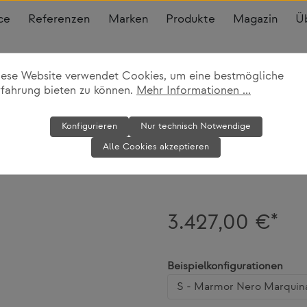
ce
Referenzen
Marken
Produkte
Magazin
Ü
iese Website verwendet Cookies, um eine bestmögliche
rfahrung bieten zu können.
Mehr Informationen ...
Beistelltisch 
Konfigurieren
Nur technisch Notwendige
Alle Cookies akzeptieren
e15
3.427,00 €*
ausw
Beispielkonfigurationen