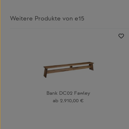
Weitere Produkte von e15
Produktgalerie überspringen
Bank DC02 Fawley
Regulärer Preis:
ab
2.910,00 €