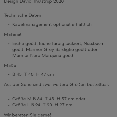
Design David Thulstrup 2020
Technische Daten
Kabelmanagement optional erhältlich
Material
Eiche geölt, Eiche farbig lackiert, Nussbaum
geölt, Marmor Grey Bardiglio geölt oder
Marmor Nero Marquina geölt
Maße
B 45 T 40 H 47 cm
Aus der Serie sind zwei weitere Größen bestellbar:
Größe M B 64 T 45 H 37 cm oder
Größe L B 94 T 90 H 27 cm
Wir beraten Sie gerne!