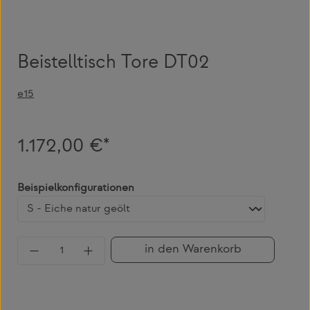
Beistelltisch Tore DT02
e15
1.172,00 €*
auswählen
Beispielkonfigurationen
Produkt Anzahl: Gib den gewünschten Wert 
in den Warenkorb