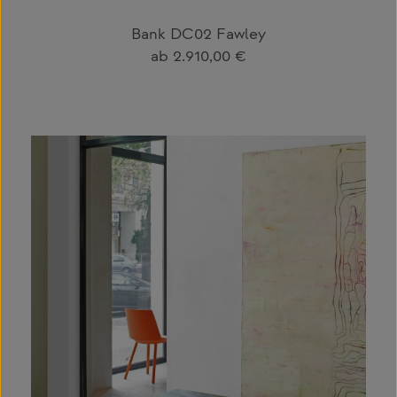
Bank DC02 Fawley
Regulärer Preis:
ab
2.910,00 €