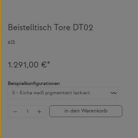
Beistelltisch Tore DT02
e15
1.291,00 €*
auswählen
Beispielkonfigurationen
Produkt Anzahl: Gib den gewünschten Wert 
in den Warenkorb