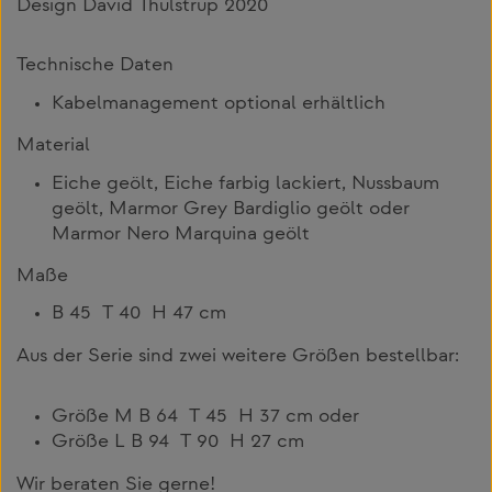
Design David Thulstrup 2020
Technische Daten
Kabelmanagement optional erhältlich
Material
Eiche geölt, Eiche farbig lackiert, Nussbaum
geölt, Marmor Grey Bardiglio geölt oder
Marmor Nero Marquina geölt
Maße
B 45 T 40 H 47 cm
Aus der Serie sind zwei weitere Größen bestellbar:
Größe M B 64 T 45 H 37 cm oder
Größe L B 94 T 90 H 27 cm
Wir beraten Sie gerne!