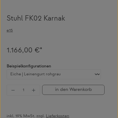
Stuhl FK02 Karnak
e15
1.166,00 €*
auswählen
Beispielkonfigurationen
Produkt Anzahl: Gib den gewünschten Wert 
in den Warenkorb
inkl. 19% MwSt. zzgl.
Lieferkosten