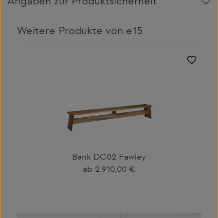
Angaben zur Produktsicherheit
Weitere Produkte von e15
Produktgalerie überspringen
Bank DC02 Fawley
Regulärer Preis:
ab
2.910,00 €