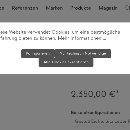
ce
Referenzen
Marken
Produkte
Magazin
Ü
iese Website verwendet Cookies, um eine bestmögliche
rfahrung bieten zu können.
Mehr Informationen ...
Stuhl RH01 St
Konfigurieren
Nur technisch Notwendige
Alle Cookies akzeptieren
e15
2.350,00 €*
ausw
Beispielkonfigurationen