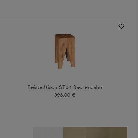
Beistelltisch ST04 Backenzahn
Regulärer Preis:
896,00 €