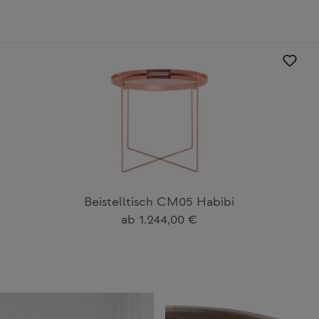
Beistelltisch CM05 Habibi
Regulärer Preis:
ab
1.244,00 €