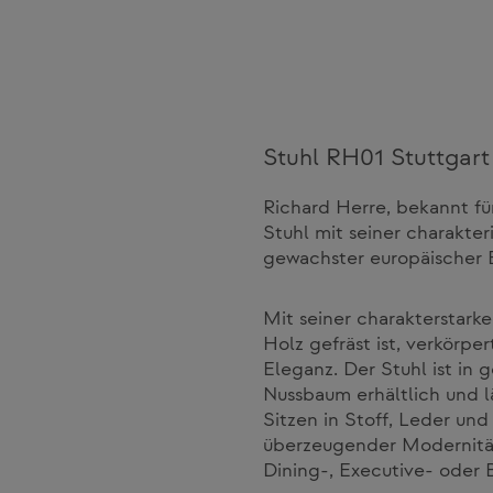
Stuhl RH01 Stuttgart
Richard Herre, bekannt für
Stuhl mit seiner charakte
gewachster europäischer 
Mit seiner charakterstar
Holz gefräst ist, verkörp
Eleganz. Der Stuhl ist in
Nussbaum erhältlich und lä
Sitzen in Stoff, Leder un
überzeugender Modernität
Dining-, Executive- oder 