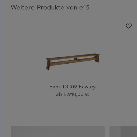
Weitere Produkte von e15
Produktgalerie überspringen
Bank DC02 Fawley
Regulärer Preis:
ab
2.910,00 €