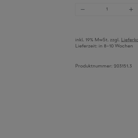
Produkt Anzahl: Gi
inkl. 19% MwSt. zzgl.
Lieferk
Lieferzeit:
in 8–10 Wochen
Produktnummer:
203151.3