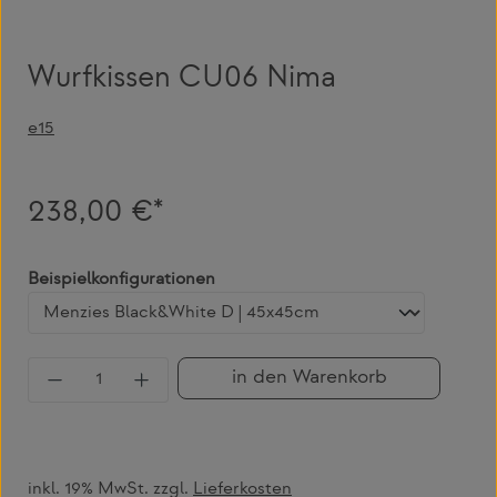
Wurfkissen CU06 Nima
e15
238,00 €*
auswählen
Beispielkonfigurationen
Produkt Anzahl: Gib den gewünschten Wert 
in den Warenkorb
inkl. 19% MwSt. zzgl.
Lieferkosten