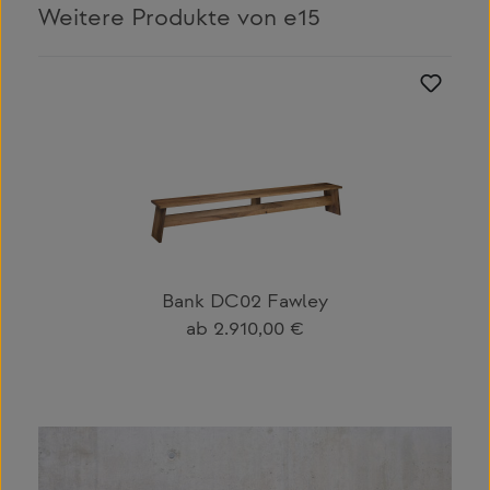
Weitere Produkte von e15
Produktgalerie überspringen
Bank DC02 Fawley
Regulärer Preis:
ab
2.910,00 €