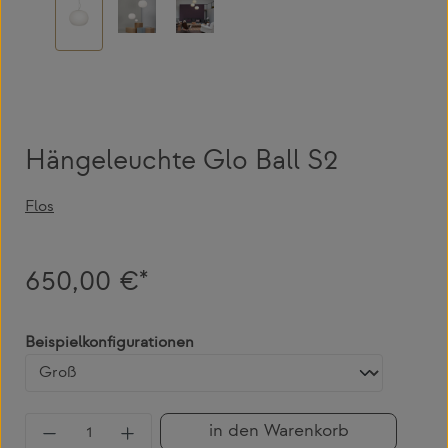
Hängeleuchte Glo Ball S2
Flos
650,00 €*
auswählen
Beispielkonfigurationen
Produkt Anzahl: Gib den gewünschten Wert 
in den Warenkorb