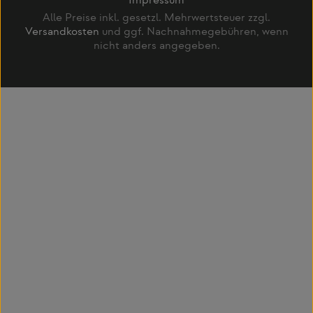
Impressum
Alle Preise inkl. gesetzl. Mehrwertsteuer zzgl.
Versandkosten
und ggf. Nachnahmegebühren, wenn
nicht anders angegeben.