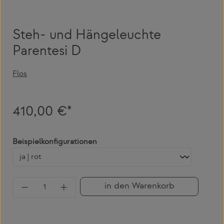
Steh- und Hängeleuchte
Parentesi D
Flos
410,00 €*
auswählen
Beispielkonfigurationen
Produkt Anzahl: Gib den gewünschten Wert 
in den Warenkorb