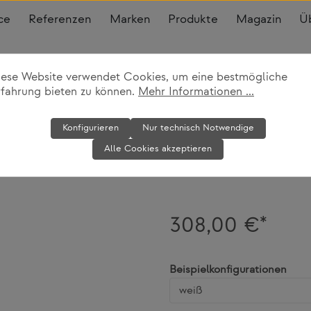
ce
Referenzen
Marken
Produkte
Magazin
Ü
iese Website verwendet Cookies, um eine bestmögliche
rfahrung bieten zu können.
Mehr Informationen ...
Hängeleuchte
Konfigurieren
Nur technisch Notwendige
Alle Cookies akzeptieren
Foscarini
308,00 €*
ausw
Beispielkonfigurationen