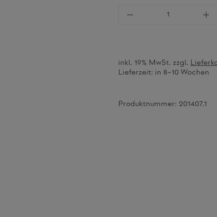
Produkt Anzahl: Gi
inkl. 19% MwSt. zzgl.
Lieferk
Lieferzeit:
in 8–10 Wochen
Produktnummer:
201407.1