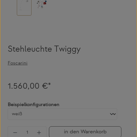
Stehleuchte Twiggy
Foscarini
1.560,00 €*
auswählen
Beispielkonfigurationen
Produkt Anzahl: Gib den gewünschten Wert 
in den Warenkorb