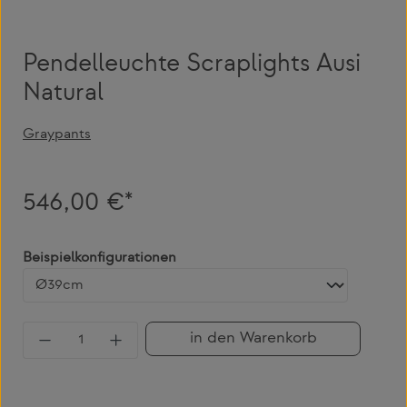
Pendelleuchte Scraplights Ausi
Natural
Graypants
546,00 €*
auswählen
Beispielkonfigurationen
Produkt Anzahl: Gib den gewünschten Wert 
in den Warenkorb