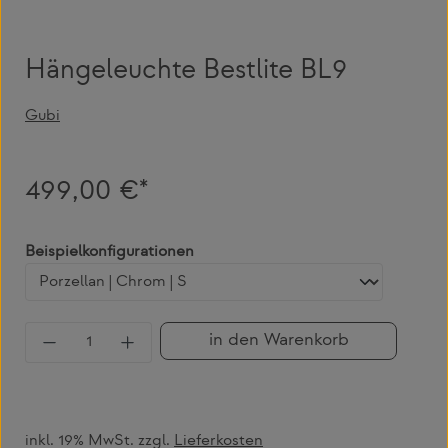
Hängeleuchte Bestlite BL9
Gubi
499,00 €*
auswählen
Beispielkonfigurationen
Produkt Anzahl: Gib den gewünschten Wert 
in den Warenkorb
inkl. 19% MwSt. zzgl.
Lieferkosten