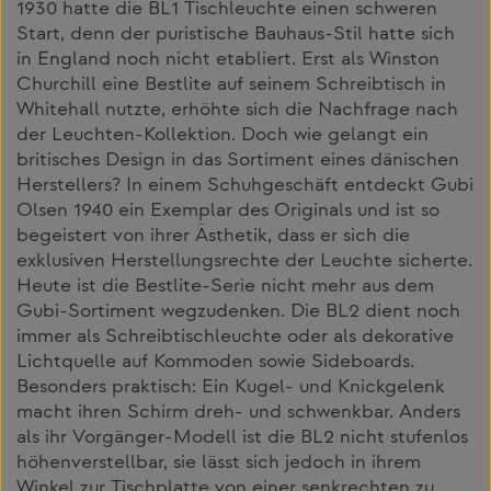
1930 hatte die BL1 Tischleuchte einen schweren
Start, denn der puristische Bauhaus-Stil hatte sich
in England noch nicht etabliert. Erst als Winston
Churchill eine Bestlite auf seinem Schreibtisch in
Whitehall nutzte, erhöhte sich die Nachfrage nach
der Leuchten-Kollektion. Doch wie gelangt ein
britisches Design in das Sortiment eines dänischen
Herstellers? In einem Schuhgeschäft entdeckt Gubi
Olsen 1940 ein Exemplar des Originals und ist so
begeistert von ihrer Ästhetik, dass er sich die
exklusiven Herstellungsrechte der Leuchte sicherte.
Heute ist die Bestlite-Serie nicht mehr aus dem
Gubi-Sortiment wegzudenken. Die BL2 dient noch
immer als Schreibtischleuchte oder als dekorative
Lichtquelle auf Kommoden sowie Sideboards.
Besonders praktisch: Ein Kugel- und Knickgelenk
macht ihren Schirm dreh- und schwenkbar. Anders
als ihr Vorgänger-Modell ist die BL2 nicht stufenlos
höhenverstellbar, sie lässt sich jedoch in ihrem
Winkel zur Tischplatte von einer senkrechten zu