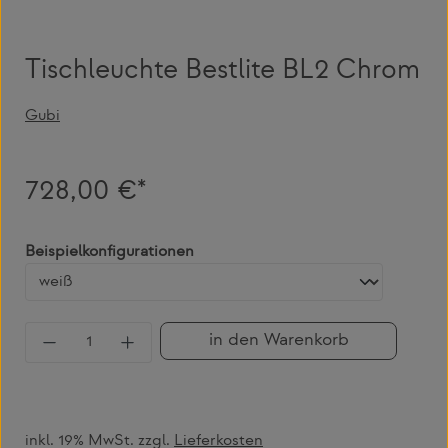
Tischleuchte Bestlite BL2 Chrom
Gubi
728,00 €*
auswählen
Beispielkonfigurationen
Produkt Anzahl: Gib den gewünschten Wert 
in den Warenkorb
inkl. 19% MwSt. zzgl.
Lieferkosten