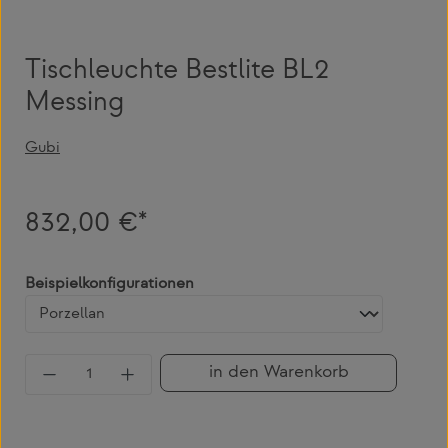
Tischleuchte Bestlite BL2
Messing
Gubi
832,00 €*
auswählen
Beispielkonfigurationen
Produkt Anzahl: Gib den gewünschten Wert 
in den Warenkorb