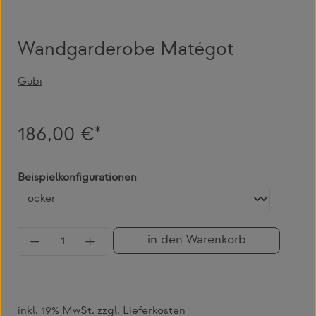
Wandgarderobe Matégot
Gubi
186,00 €*
auswählen
Beispielkonfigurationen
Produkt Anzahl: Gib den gewünschten Wert 
in den Warenkorb
inkl. 19% MwSt. zzgl.
Lieferkosten