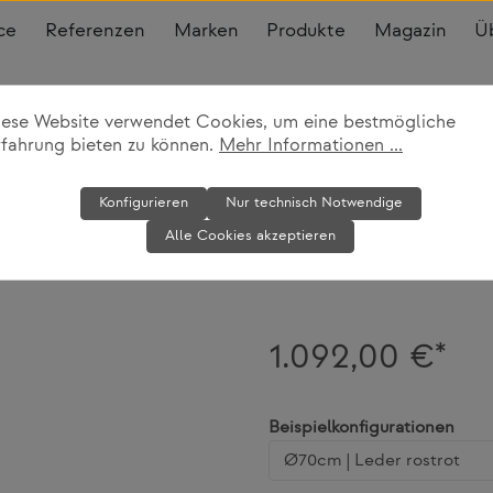
ce
Referenzen
Marken
Produkte
Magazin
Ü
iese Website verwendet Cookies, um eine bestmögliche
rfahrung bieten zu können.
Mehr Informationen ...
Wandspiegel 
Konfigurieren
Nur technisch Notwendige
Alle Cookies akzeptieren
Gubi
1.092,00 €*
ausw
Beispielkonfigurationen