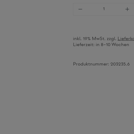
Produkt Anzahl: Gi
inkl. 19% MwSt. zzgl.
Lieferk
Lieferzeit:
in 8–10 Wochen
Produktnummer:
203235.6