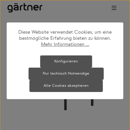
Zum Hauptinhalt springen
Diese Website verwendet Cookies, um eine
shop
produkte
outdoor
bestmögliche Erfahrung bieten zu können.
gartencouch- & beistelltische
Mehr Informationen ...
Bildergalerie überspringen
Konfigurieren
Nur technisch Notwendige
Alle Cookies akzeptieren