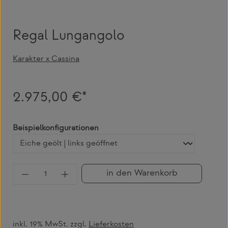
Regal Lungangolo
Karakter x Cassina
2.975,00 €*
auswählen
Beispielkonfigurationen
Produkt Anzahl: Gib den gewünschten Wert 
in den Warenkorb
inkl. 19% MwSt. zzgl.
Lieferkosten