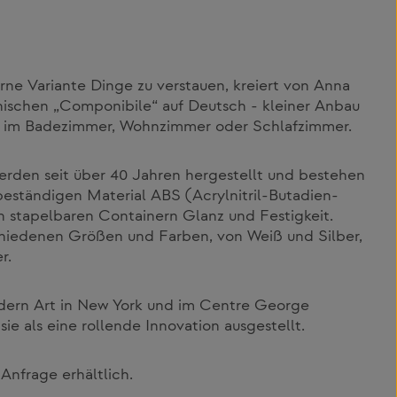
ne Variante Dinge zu verstauen, kreiert von Anna
lienischen „Componibile“ auf Deutsch - kleiner Anbau
ob im Badezimmer, Wohnzimmer oder Schlafzimmer.
rden seit über 40 Jahren hergestellt und bestehen
beständigen Material ABS (Acrylnitril-Butadien-
en stapelbaren Containern Glanz und Festigkeit.
rschiedenen Größen und Farben, von Weiß und Silber,
r.
ern Art in New York und im Centre George
ie als eine rollende Innovation ausgestellt.
Anfrage erhältlich.