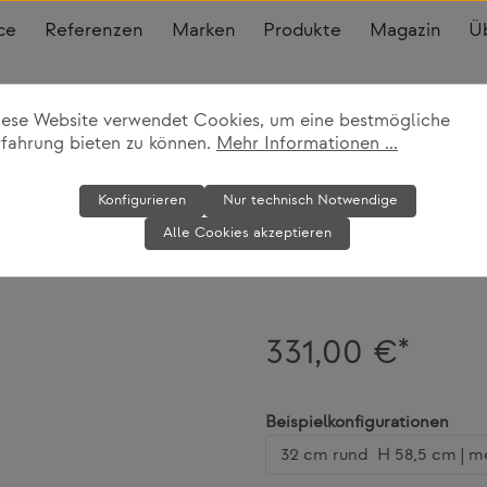
ce
Referenzen
Marken
Produkte
Magazin
Ü
iese Website verwendet Cookies, um eine bestmögliche
rfahrung bieten zu können.
Mehr Informationen ...
Componibili
Konfigurieren
Nur technisch Notwendige
Alle Cookies akzeptieren
Kartell
331,00 €*
ausw
Beispielkonfigurationen