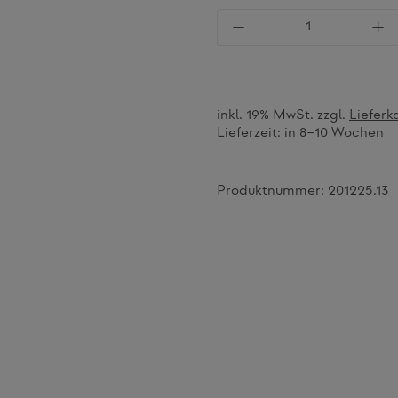
Produkt Anzahl: Gi
inkl. 19% MwSt. zzgl.
Lieferk
Lieferzeit:
in 8–10 Wochen
Produktnummer:
201225.13