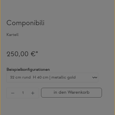
Componibili
Kartell
250,00 €*
auswählen
Beispielkonfigurationen
Produkt Anzahl: Gib den gewünschten Wert 
in den Warenkorb