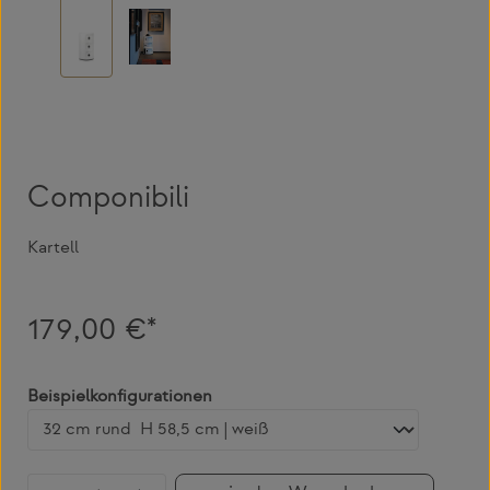
Componibili
Kartell
179,00 €*
auswählen
Beispielkonfigurationen
Produkt Anzahl: Gib den gewünschten Wert 