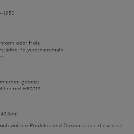
6-1950
chromt oder Holz
rstärkte Polyurethanschale
er
umfarben gebeizt
B fire red H80019
 47,5cm
och weitere Produkte und Dekorationen, diese sind