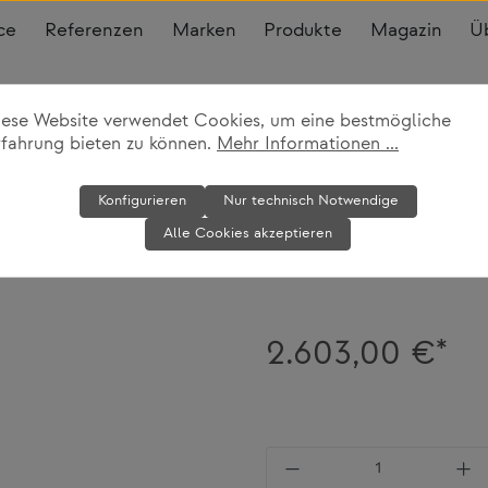
ce
Referenzen
Marken
Produkte
Magazin
Ü
iese Website verwendet Cookies, um eine bestmögliche
ühle
rfahrung bieten zu können.
Mehr Informationen ...
Konferenzstuh
Konfigurieren
Nur technisch Notwendige
Alle Cookies akzeptieren
Knoll International
2.603,00 €*
Produkt Anzahl: Gi