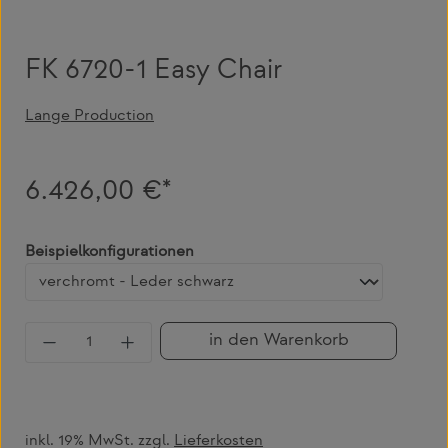
FK 6720-1 Easy Chair
Lange Production
6.426,00 €*
auswählen
Beispielkonfigurationen
Produkt Anzahl: Gib den gewünschten Wert 
in den Warenkorb
inkl. 19% MwSt. zzgl.
Lieferkosten