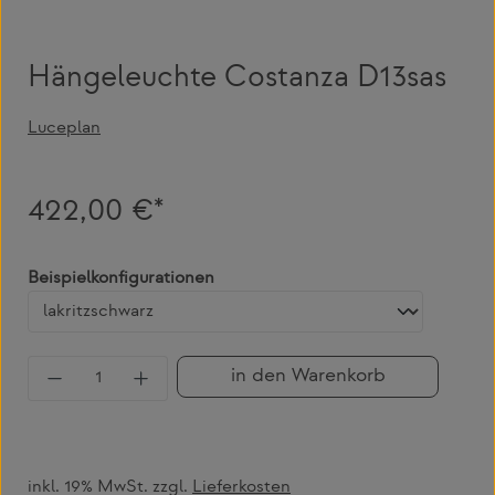
Hängeleuchte Costanza D13sas
Luceplan
422,00 €*
auswählen
Beispielkonfigurationen
Produkt Anzahl: Gib den gewünschten Wert 
in den Warenkorb
inkl. 19% MwSt. zzgl.
Lieferkosten