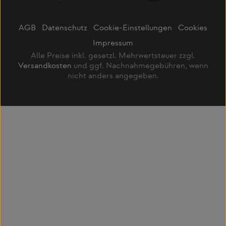
AGB
Datenschutz
Cookie-Einstellungen
Cookies
Impressum
Alle Preise inkl. gesetzl. Mehrwertsteuer zzgl.
Versandkosten
und ggf. Nachnahmegebühren, wenn
nicht anders angegeben.