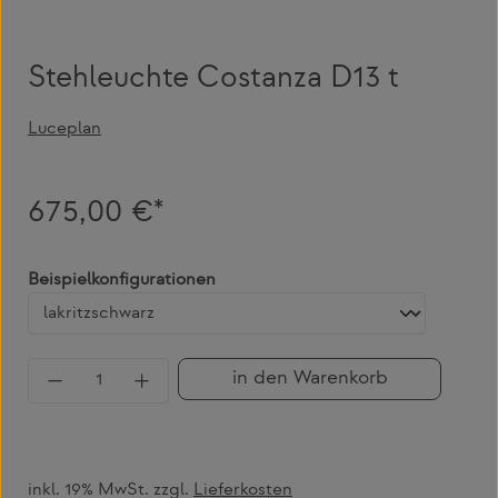
Stehleuchte Costanza D13 t
Luceplan
675,00 €*
auswählen
Beispielkonfigurationen
Produkt Anzahl: Gib den gewünschten Wert 
in den Warenkorb
inkl. 19% MwSt. zzgl.
Lieferkosten