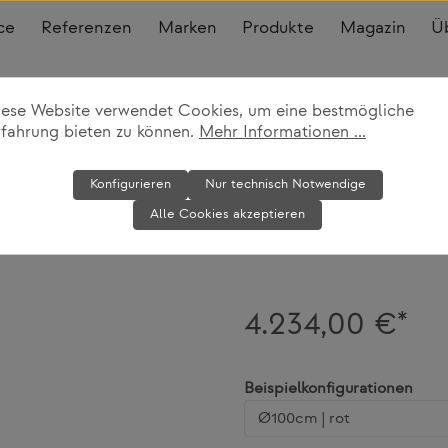
ce
Referenzen
Marken
Produkte
Magazin
Ü
iese Website verwendet Cookies, um eine bestmögliche
rfahrung bieten zu können.
Mehr Informationen ...
Hängeleuchte
Konfigurieren
Nur technisch Notwendige
Alle Cookies akzeptieren
Moooi
4.234,00 €*
ausw
Beispielkonfigurationen