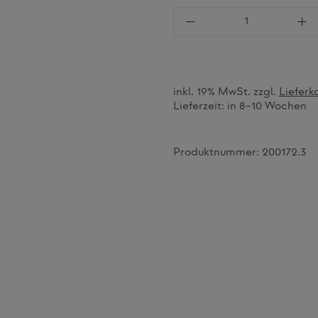
Produkt Anzahl: Gi
inkl. 19% MwSt. zzgl.
Lieferk
Lieferzeit:
in 8–10 Wochen
Produktnummer:
200172.3