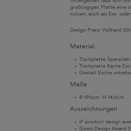
Untergestell lässt sich 
großzügigen Platte eine so
nutzen, auch als Ess- oder
Design Franz Vollhard 20
Material
Tischplatte Spanplatt
Tischplatte Kante Es
Gestell Esche unbeha
Maße
B 190cm H 74,5cm
Auszeichnungen
iF product design awa
Good Design Award 2