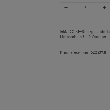
Produkt Anzahl: Gi
inkl. 19% MwSt. zzgl.
Lieferk
Lieferzeit:
in 8–10 Wochen
Produktnummer:
203437.5