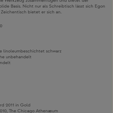
ohne Werkzeug zusammenfügen und bietet der
lide Basis. Nicht nur als Schreibtisch lässt sich Egon
 Zeichentisch bietet er sich an.
10
e linoleumbeschichtet schwarz
che unbehandelt
ndelt
rd 2011 in Gold
010, The Chicago Athenæum