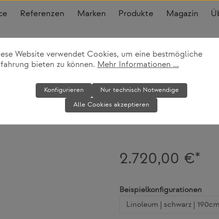
ce
Referenzen
Marken
Produkte
Magazin
Ü
iese Website verwendet Cookies, um eine bestmögliche
rfahrung bieten zu können.
Mehr Informationen ...
Schreibtisch 
Konfigurieren
Nur technisch Notwendige
Alle Cookies akzeptieren
Moormann
2.720,00 €*
ausw
Beispielkonfigurationen