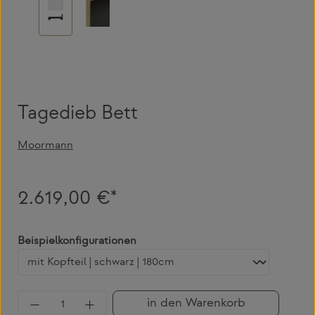
Tagedieb Bett
Moormann
2.619,00 €*
auswählen
Beispielkonfigurationen
Produkt Anzahl: Gib den gewünschten Wert 
in den Warenkorb