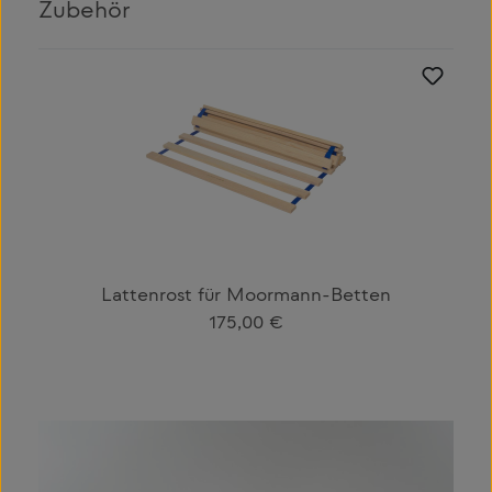
Zubehör
Produktgalerie überspringen
Lattenrost für Moormann-Betten
Regulärer Preis:
175,00 €