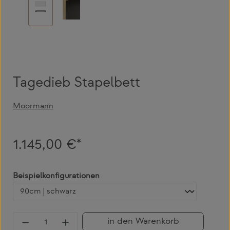
Tagedieb Stapelbett
Moormann
1.145,00 €*
auswählen
Beispielkonfigurationen
Produkt Anzahl: Gib den gewünschten Wert 
in den Warenkorb