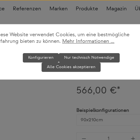
ce
Referenzen
Marken
Produkte
Magazin
Ü
iese Website verwendet Cookies, um eine bestmögliche
rfahrung bieten zu können.
Mehr Informationen ...
Matratze RG-4
Konfigurieren
Nur technisch Notwendige
Müller Small Living
Alle Cookies akzeptieren
566,00 €*
ausw
Beispielkonfigurationen
Produkt Anzahl: Gi