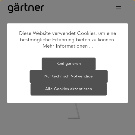
Zum Hauptinhalt springen
Diese Website verwendet Cookies, um eine
shop
feed
news
tragbares-licht
bestmögliche Erfahrung bieten zu können.
Mehr Informationen ...
Bildergalerie überspringen
Konfigurieren
Nur technisch Notwendige
Alle Cookies akzeptieren