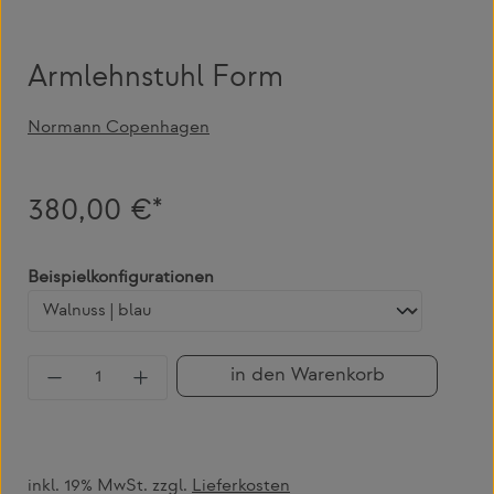
Armlehnstuhl Form
Normann Copenhagen
380,00 €*
auswählen
Beispielkonfigurationen
Produkt Anzahl: Gib den gewünschten Wert 
in den Warenkorb
inkl. 19% MwSt. zzgl.
Lieferkosten