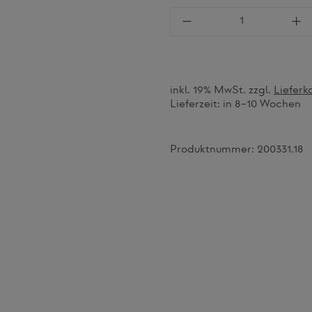
Produkt Anzahl: Gi
inkl. 19% MwSt. zzgl.
Lieferk
Lieferzeit:
in 8–10 Wochen
Produktnummer:
200331.18