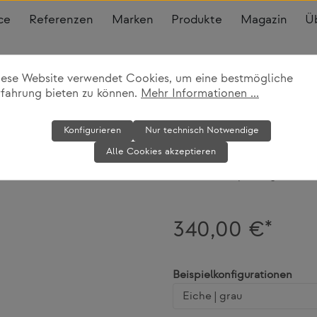
ce
Referenzen
Marken
Produkte
Magazin
Ü
iese Website verwendet Cookies, um eine bestmögliche
rfahrung bieten zu können.
Mehr Informationen ...
Armlehnstuhl
Konfigurieren
Nur technisch Notwendige
Alle Cookies akzeptieren
Normann Copenhagen
340,00 €*
ausw
Beispielkonfigurationen