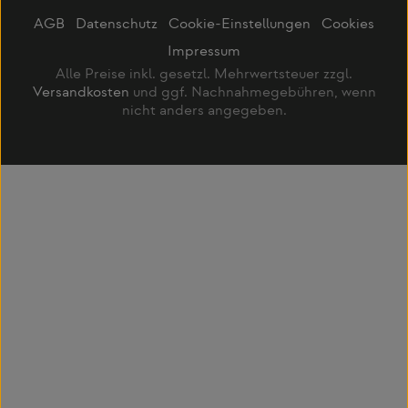
AGB
Datenschutz
Cookie-Einstellungen
Cookies
Impressum
Alle Preise inkl. gesetzl. Mehrwertsteuer zzgl.
Versandkosten
und ggf. Nachnahmegebühren, wenn
nicht anders angegeben.