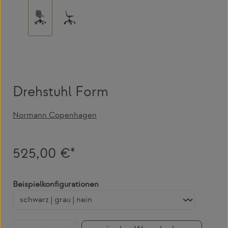
Drehstuhl Form
Normann Copenhagen
525,00 €*
auswählen
Beispielkonfigurationen
Produkt Anzahl: Gib den gewünschten Wert 