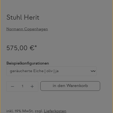
Stuhl Herit
Normann Copenhagen
575,00 €*
auswählen
Beispielkonfigurationen
Produkt Anzahl: Gib den gewünschten Wert 
in den Warenkorb
inkl. 19% MwSt. zzgl.
Lieferkosten