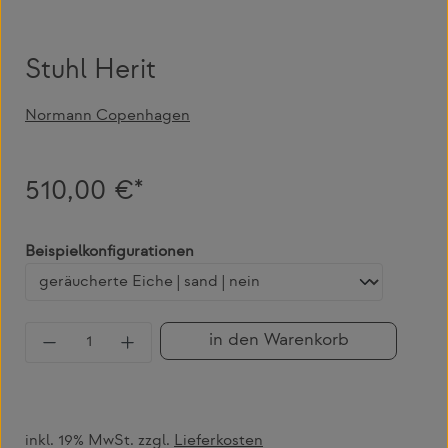
Stuhl Herit
Normann Copenhagen
510,00 €*
auswählen
Beispielkonfigurationen
Produkt Anzahl: Gib den gewünschten Wert 
in den Warenkorb
inkl. 19% MwSt. zzgl.
Lieferkosten