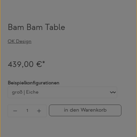
Bam Bam Table
OK Design
439,00 €*
auswählen
Beispielkonfigurationen
Produkt Anzahl: Gib den gewünschten Wert 
in den Warenkorb