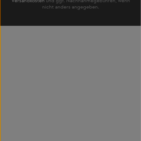
Versandkosten
und ggf. Nachnahmegebühren, wenn
nicht anders angegeben.