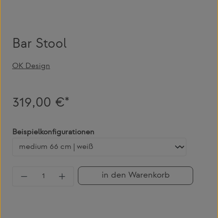
Bar Stool
OK Design
319,00 €*
auswählen
Beispielkonfigurationen
Produkt Anzahl: Gib den gewünschten Wert 
in den Warenkorb