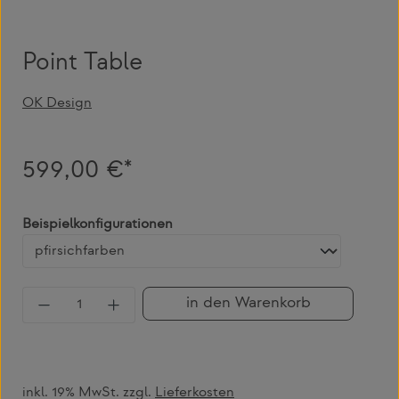
Point Table
OK Design
599,00 €*
auswählen
Beispielkonfigurationen
Produkt Anzahl: Gib den gewünschten Wert 
in den Warenkorb
inkl. 19% MwSt. zzgl.
Lieferkosten