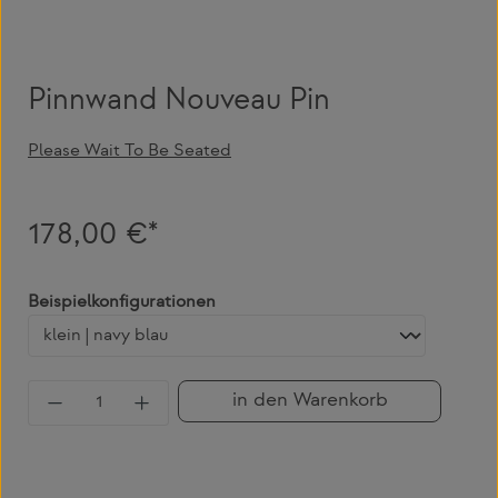
Pinnwand Nouveau Pin
Please Wait To Be Seated
178,00 €*
auswählen
Beispielkonfigurationen
Produkt Anzahl: Gib den gewünschten Wert 
in den Warenkorb