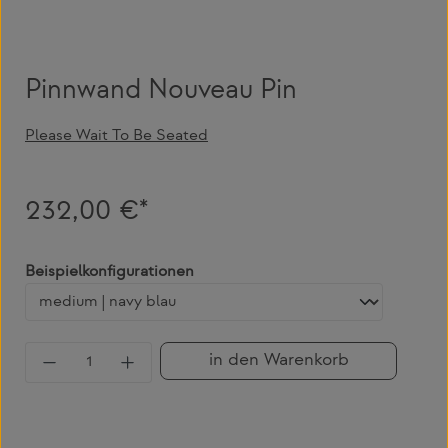
Pinnwand Nouveau Pin
Please Wait To Be Seated
232,00 €*
auswählen
Beispielkonfigurationen
Produkt Anzahl: Gib den gewünschten Wert 
in den Warenkorb