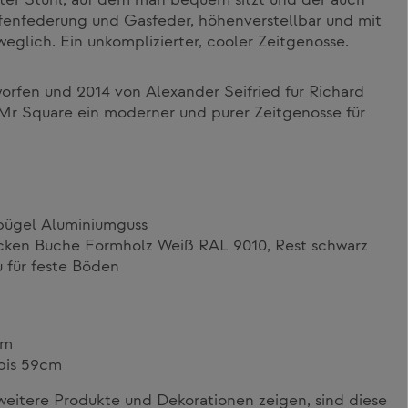
ter Stuhl, auf dem man bequem sitzt und der auch
efenfederung und Gasfeder, höhenverstellbar und mit
eglich. Ein unkomplizierter, cooler Zeitgenosse.
rfen und 2014 von Alexander Seifried für Richard
 Mr Square ein moderner und purer Zeitgenosse für
bügel Aluminiumguss
ücken Buche Formholz Weiß RAL 9010, Rest schwarz
u für feste Böden
cm
bis 59cm
itere Produkte und Dekorationen zeigen, sind diese