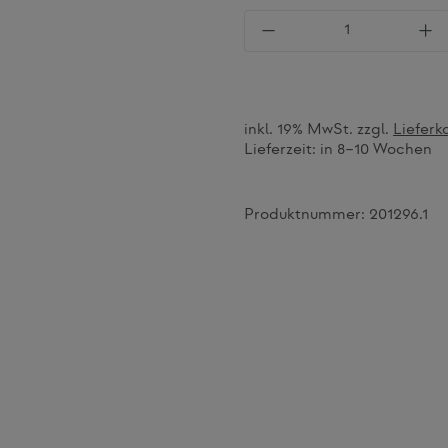
Produkt Anzahl: Gi
inkl. 19% MwSt. zzgl.
Lieferk
Lieferzeit:
in 8–10 Wochen
Produktnummer:
201296.1