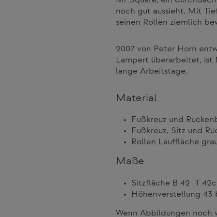
Mr Square, ein durchdach
noch gut aussieht. Mit Ti
seinen Rollen ziemlich bew
2007 von Peter Horn entwo
Lampert überarbeitet, ist
lange Arbeitstage.
Material
Fußkreuz und Rücken
Fußkreuz, Sitz und R
Rollen Lauffläche gra
Maße
Sitzfläche B 42 T 42
Höhenverstellung 43 
Wenn Abbildungen noch we