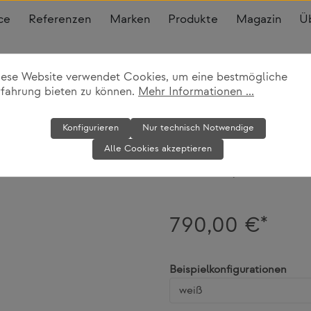
ce
Referenzen
Marken
Produkte
Magazin
Ü
iese Website verwendet Cookies, um eine bestmögliche
rfahrung bieten zu können.
Mehr Informationen ...
Drehstuhl Mr.
Konfigurieren
Nur technisch Notwendige
Alle Cookies akzeptieren
Richard Lampert
790,00 €*
ausw
Beispielkonfigurationen