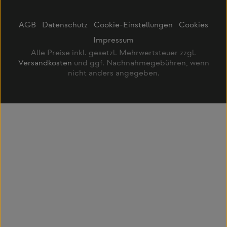
AGB
Datenschutz
Cookie-Einstellungen
Cookies
Impressum
Alle Preise inkl. gesetzl. Mehrwertsteuer zzgl.
Versandkosten
und ggf. Nachnahmegebühren, wenn
nicht anders angegeben.