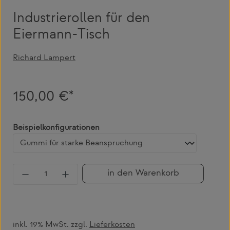
Industrierollen für den
Eiermann-Tisch
Richard Lampert
150,00 €*
auswählen
Beispielkonfigurationen
Produkt Anzahl: Gib den gewünschten Wert 
in den Warenkorb
inkl. 19% MwSt. zzgl.
Lieferkosten