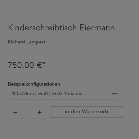
Kinderschreibtisch Eiermann
Richard Lampert
750,00 €*
auswählen
Beispielkonfigurationen
Produkt Anzahl: Gib den gewünschten Wert 
in den Warenkorb