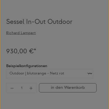
Sessel In-Out Outdoor
Richard Lampert
930,00 €*
auswählen
Beispielkonfigurationen
Produkt Anzahl: Gib den gewünschten Wert 
in den Warenkorb